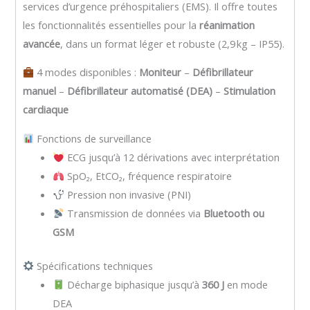
services d’urgence préhospitaliers (EMS). Il offre toutes
les fonctionnalités essentielles pour la
réanimation
avancée
, dans un format léger et robuste (2,9 kg – IP55).
4 modes disponibles :
Moniteur
–
Défibrillateur
manuel
–
Défibrillateur automatisé (DEA)
–
Stimulation
cardiaque
Fonctions de surveillance
ECG jusqu’à 12 dérivations avec interprétation
SpO₂, EtCO₂, fréquence respiratoire
Pression non invasive (PNI)
Transmission de données via
Bluetooth ou
GSM
Spécifications techniques
Décharge biphasique jusqu’à
360 J
en mode
DEA