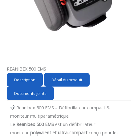
e
x
v
t
i
s
o
l
u
i
s
d
s
e
l
i
REANIBEX 500 EMS
d
Description
Détail du produit
e
Documents joints
Reanibex 500 EMS – Défibrillateur compact &
moniteur multiparamétrique
Le
Reanibex 500 EMS
est un défibrillateur-
moniteur
polyvalent et ultra-compact
conçu pour les